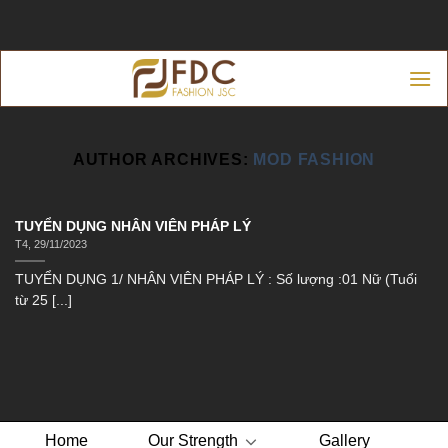
Skip
to
content
AUTHOR ARCHIVES:
MOD FASHION
TUYỂN DỤNG NHÂN VIÊN PHÁP LÝ
T4, 29/11/2023
TUYỂN DỤNG 1/ NHÂN VIÊN PHÁP LÝ : Số lượng :01 Nữ (Tuổi
từ 25 [...]
Home
Our Strength
Gallery